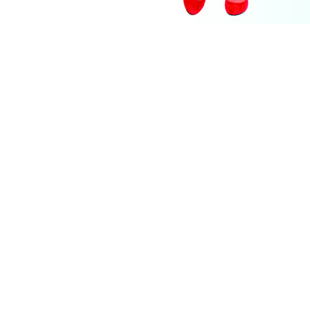

Telefon
+36-30-2100-155