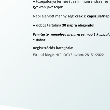
A tőzegáfonya termését az immunrendszer és
gyakran javasolják.
Napi ajánlott mennyiség:
csak 2 kapszula/nap
A doboz tartalma
30 napra elegendő
!
Fenntartó, megelőző mennyiség: nap 1 kapszula
1 doboz
Regisztrációs kategória:
Étrend-kiegészítő, OGYEI szám: 28151/2022