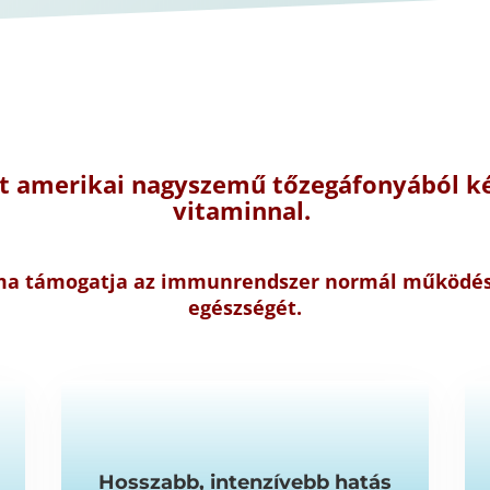
t amerikai nagyszemű tőzegáfonyából ké
vitaminnal
.
lma támogatja az immunrendszer normál működését
egészségét.
Hosszabb, intenzívebb hatás