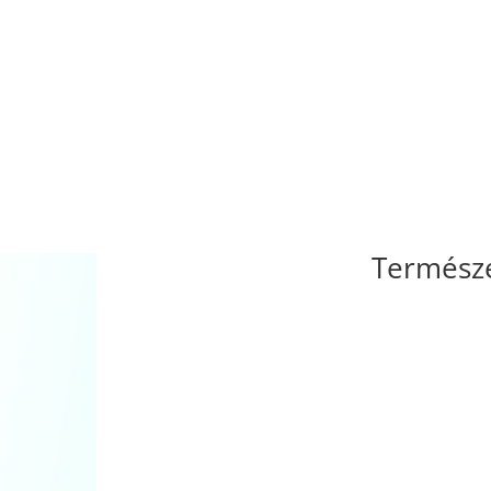
Természe
Polifenolok (proan
C-vitamin 80 mg na