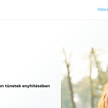
FŐOL
en tünetek enyhítésében