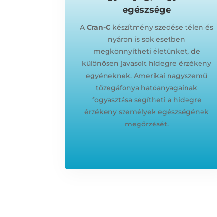
egészsége
A
Cran-C
készítmény szedése télen és
nyáron is sok esetben
megkönnyítheti életünket, de
különösen javasolt hidegre érzékeny
egyéneknek. Amerikai nagyszemű
tőzegáfonya hatóanyagainak
fogyasztása segítheti a hidegre
érzékeny személyek egészségének
megőrzését.