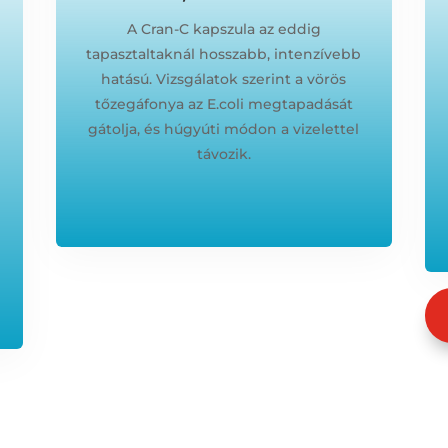
A Cran-C kapszula az eddig
tapasztaltaknál hosszabb, intenzívebb
hatású. Vizsgálatok szerint a vörös
tőzegáfonya az E.coli megtapadását
gátolja, és húgyúti módon a vizelettel
távozik.