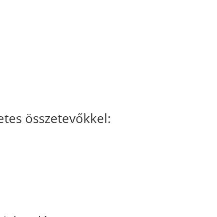
tes összetevőkkel:
tocianidinek): 70 mg
pi bevitel (NRV) 100%-a