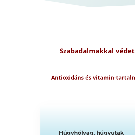
Szabadalmakkal védet
Antioxidáns és vitamin-tarta
Húgyhólyag, húgyutak