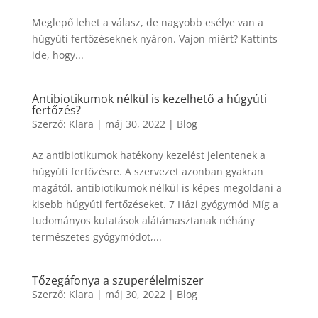
Meglepő lehet a válasz, de nagyobb esélye van a
húgyúti fertőzéseknek nyáron. Vajon miért? Kattints
ide, hogy...
Antibiotikumok nélkül is kezelhető a húgyúti
fertőzés?
Szerző:
Klara
|
máj 30, 2022
|
Blog
Az antibiotikumok hatékony kezelést jelentenek a
húgyúti fertőzésre. A szervezet azonban gyakran
magától, antibiotikumok nélkül is képes megoldani a
kisebb húgyúti fertőzéseket. 7 Házi gyógymód Míg a
tudományos kutatások alátámasztanak néhány
természetes gyógymódot,...
Tőzegáfonya a szuperélelmiszer
Szerző:
Klara
|
máj 30, 2022
|
Blog