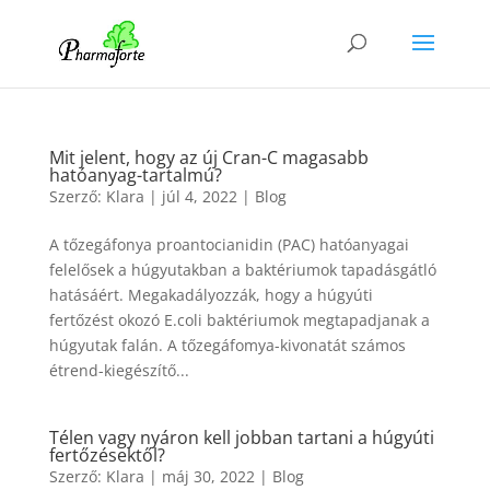
Mit jelent, hogy az új Cran-C magasabb
hatóanyag-tartalmú?
Szerző:
Klara
|
júl 4, 2022
|
Blog
A tőzegáfonya proantocianidin (PAC) hatóanyagai
felelősek a húgyutakban a baktériumok tapadásgátló
hatásáért. Megakadályozzák, hogy a húgyúti
fertőzést okozó E.coli baktériumok megtapadjanak a
húgyutak falán. A tőzegáfomya-kivonatát számos
étrend-kiegészítő...
Télen vagy nyáron kell jobban tartani a húgyúti
fertőzésektől?
Szerző:
Klara
|
máj 30, 2022
|
Blog