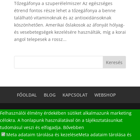
Tőzegáfonya a szuperélelmiszer Az egészséges
étrend fontos része lehet a tőzegáfonya a benne
található vitaminoknak és az antioxidánsoknak
köszönhetően. Amerikai őslakosok az áfonyát hólyag-
és vesebetegségek kezelésére használták, míg a korai
angol telepesek a rossz...
FŐOLDAL
BLOG
KAPCSOLAT
WEBSHOP
Felhasználói élmény érdekében sütiket alkalmazunk marketing
célokra. A honlapunk használatával ön a tájékoztatásunkat
tudomásul veszi és elfogadja.
Bővebben
Meta adataim tárolása és kezelése
Meta adataim tárolása és